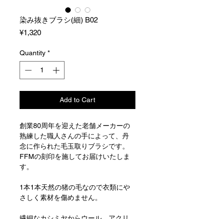
染み抜きブラシ(細) B02
Price
¥1,320
Quantity
*
Add to Cart
創業80周年を迎えた老舗メーカーの
熟練した職人さんの手によって、丹
念に作られた毛玉取りブラシです。
FFMの刻印を施してお届けいたしま
す。
1本1本天然の猪の毛なので衣類にや
さしく素材を傷めません。
繊細なカシミヤからウール、アクリ