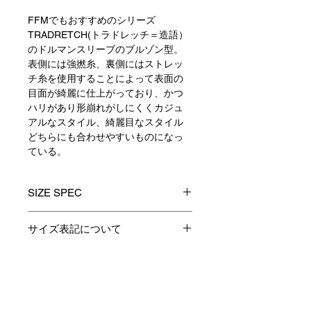
FFMでもおすすめのシリーズ
TRADRETCH(トラドレッチ＝造語）
のドルマンスリーブのブルゾン型。
表側には強撚糸、裏側にはストレッ
チ糸を使用することによって表面の
目面が綺麗に仕上がっており、かつ
ハリがあり形崩れがしにくくカジュ
アルなスタイル、綺麗目なスタイル
どちらにも合わせやすいものになっ
ている。
SIZE SPEC
0
1
2
3
サイズ表記について
製品のサイズ表記につきましては、
着丈
-
66
68
70
資材特性やその他生産時の諸条件に
より多少の誤差が生じます。
Contact
身巾
-
62
64
66
予めご了承くださいますようお願い