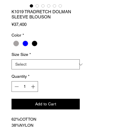
K1019 TRADRETCH DOLMAN
SLEEVE BLOUSON
Price
¥37,400
Color
*
Size Size
*
Quantity
*
Add to Cart
62%COTTON
38%NYLON