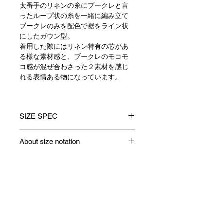
太番手のリネンの糸にブークレと言
ったループ状の糸を一緒に編み立て
ブークレのみを配色で裾をライン状
にしたガウン型。
着用した際にはリネン特有の芯があ
る様な素材感と、ブークレのモコモ
コ感が混ぜ合わさった２素材を感じ
れる表情ある物になっています。
SIZE SPEC
1
2
3
About size notation
着丈
64
66
68
Contact
身巾
52
54
56
肩巾
41
42.5
44
Payment / Delivery / Returns