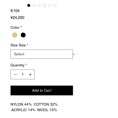
K104
Price
¥24,200
Color
*
Size Size
*
Quantity
*
Add to Cart
NYLON 44% COTTON 32%
ACRYLIC 14% WOOL 10%