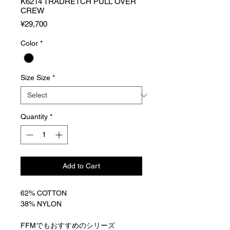
K6214 TRADRETCH PULL OVER
CREW
Price
¥29,700
Color
*
Size Size
*
Quantity
*
Add to Cart
62% COTTON
38% NYLON
FFMでもおすすめのシリーズ