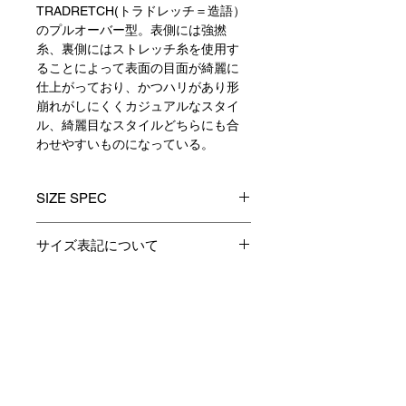
TRADRETCH(トラドレッチ＝造語）
のプルオーバー型。表側には強撚
糸、裏側にはストレッチ糸を使用す
ることによって表面の目面が綺麗に
仕上がっており、かつハリがあり形
崩れがしにくくカジュアルなスタイ
ル、綺麗目なスタイルどちらにも合
わせやすいものになっている。
SIZE SPEC
0
1
2
3
サイズ表記について
製品のサイズ表記につきましては、
着丈
-
65
67
69
資材特性やその他生産時の諸条件に
より多少の誤差が生じます。
Contact
身巾
-
58
60
62
予めご了承くださいますようお願い
申し上げます。
肩巾
-
52
54
56
あくまでも表記は参考としてお考え
Payment / Delivery / Returns
下さい。
袖丈
-
58
60
62