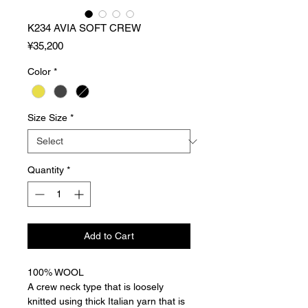
K234 AVIA SOFT CREW
Price
¥35,200
Color
*
Size Size
*
Quantity
*
Add to Cart
100% WOOL
A crew neck type that is loosely
knitted using thick Italian yarn that is