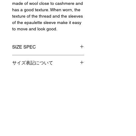
made of wool close to cashmere and
has a good texture. When worn, the
texture of the thread and the sleeves
of the epaulette sleeve make it easy
to move and look good.
SIZE SPEC
1
2
3
サイズ表記について
製品のサイズ表記につきましては、
着丈
67
69
71
資材特性やその他生産時の諸条件に
より多少の誤差が生じます。
Contact
身巾
55
57
59
予めご了承くださいますようお願い
申し上げます。
肩巾(設定）
44.5
46
47.5
あくまでも表記は参考としてお考え
Payment / Delivery / Returns
下さい。
裄丈
79
82
85
privacy policy