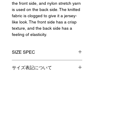
the front side, and nylon stretch yarn
is used on the back side. The knitted
fabric is clogged to give it a jersey-
like look. The front side has a crisp
texture, and the back side has a
feeling of elasticity.
SIZE SPEC
1(S)
2(M)
3(L)
サイズ表記について
製品のサイズ表記につきましては、
着丈
68
70
72
資材特性やその他生産時の諸条件に
より多少の誤差が生じます。
Contact
身巾
52
54
56
予めご了承くださいますようお願い
申し上げます。
肩巾
46
48
50
あくまでも表記は参考としてお考え
Payment / Delivery / Returns
下さい。
袖丈
59
61
63