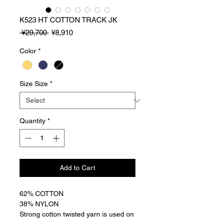
K523 HT COTTON TRACK JK
Regular
Sale
 ¥29,700 
¥8,910
Price
Price
Color
*
Size Size
*
Quantity
*
Add to Cart
62% COTTON
38% NYLON
Strong cotton twisted yarn is used on