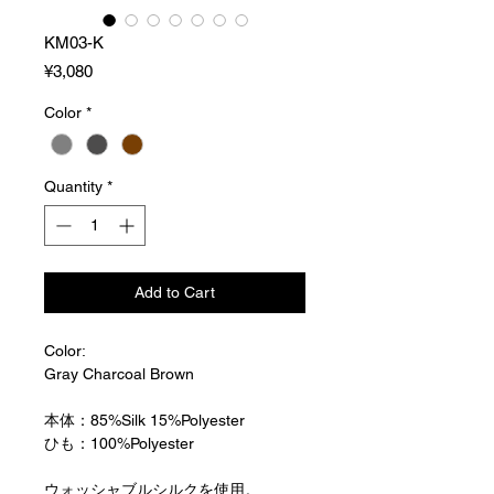
KM03-K
Price
¥3,080
Color
*
Quantity
*
Add to Cart
Color:
Gray Charcoal Brown
本体：85%Silk 15%Polyester
ひも：100%Polyester
ウォッシャブルシルクを使用。